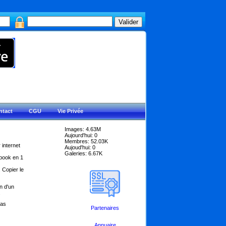
ntact
CGU
Vie Privée
Images: 4.63M
Aujourd'hui: 0
Membres: 52.03K
 internet
Aujoud'hui: 0
Galeries: 6.67K
ebook en 1
 Copier le
n d'un
.
pas
Partenaires