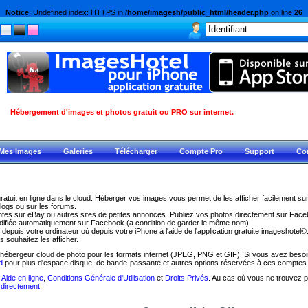
Notice
: Undefined index: HTTPS in
/home/imagesh/public_html/header.php
on line
26
Hébergement d'images et photos gratuit ou PRO sur internet.
Mes Images
Galeries
Télécharger
Compte Pro
Support
Co
ratuit en ligne dans le cloud. Héberger vos images vous permet de les afficher facilement sur
blogs ou sur les forums.
entes sur eBay ou autres sites de petites annonces. Publiez vos photos directement sur Fac
modifiée automatiquement sur Facebook (a condition de garder le même nom)
epuis votre ordinateur où depuis votre iPhone à l'aide de l'application gratuite imageshotel©.
s souhaitez les afficher.
 hébergeur cloud de photo pour les formats internet (JPEG, PNG et GIF). Si vous avez besoi
d
pour plus d'espace disque, de bande-passante et autres options réservées à ces comptes
s
Aide en ligne
,
Conditions Générale d'Utilisation
et
Droits Privés
. Au cas où vous ne trouvez 
 directement
.