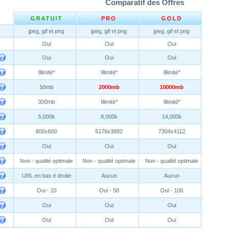
Comparatif des Offres
GRATUIT
PRO
GOLD
jpeg, gif et png
jpeg, gif et png
jpeg, gif et png
Oui
Oui
Oui
Oui
Oui
Oui
Illimité*
Illimité*
Illimité*
50mb
2000mb
10000mb
300mb
Illimité*
Illimité*
5,000k
8,000k
14,000k
800x600
5176x3882
7304x4112
Oui
Oui
Oui
Non - qualité optimale
Non - qualité optimale
Non - qualité optimale
URL en bas é droite
Aucun
Aucun
Oui - 10
Oui - 50
Oui - 100
Oui
Oui
Oui
Oui
Oui
Oui