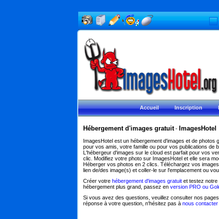
Accueil
Inscription
Hébergement d'images gratuit
ImagesHotel
-
ImagesHotel est un
hébergement d'images et de photos
g
pour vos amis, votre famille ou pour vos publications de 
L'hébergeur d'images sur le cloud est parfait pour vos v
clic. Modifiez votre photo sur ImagesHotel et elle sera 
Héberger vos photos
en 2 clics. Téléchargez vos images d
lien de/des image(s) et coller-le sur l'emplacement ou vou
Créer votre
hébergement d'images gratuit
et testez notre
hébergement plus grand, passez en
version PRO ou Gol
Si vous avez des questions, veuillez consulter nos page
réponse à votre question, n'hésitez pas à
nous contacter