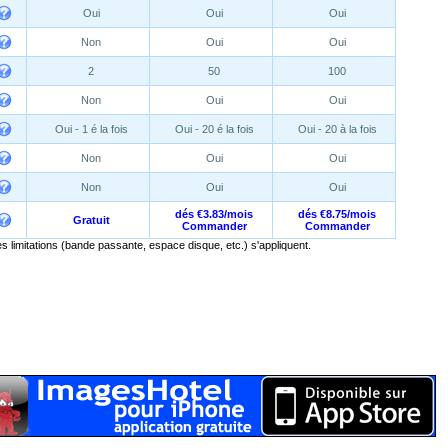
Oui
Oui
Oui
Non
Oui
Oui
2
50
100
Non
Oui
Oui
Oui - 1 é la fois
Oui - 20 é la fois
Oui - 20 à la fois
Non
Oui
Oui
Non
Oui
Oui
dés €3.83/mois
dés €8.75/mois
Gratuit
Commander
Commander
s limitations (bande passante, espace disque, etc.) s'appliquent.